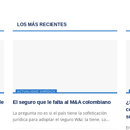
LOS MÁS RECIENTES
ACTUALIDAD JURÍDICA
de
El seguro que le falta al M&A colombiano
¿
c
La pregunta no es si el país tiene la sofisticación
s
jurídica para adoptar el seguro W&I; la tiene. Lo...
En