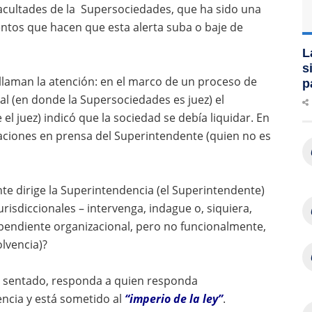
 facultades de la Supersociedades, que ha sido una
ntos que hacen que esta alerta suba o baje de
L
s
llaman la atención: en el marco de un proceso de
p
ial (en donde la Supersociedades es juez) el
l juez) indicó que la sociedad se debía liquidar. En
ciones en prensa del Superintendente (quien no es
e dirige la Superintendencia (el Superintendente)
risdiccionales – intervenga, indague o, siquiera,
ependiente organizacional, pero no funcionalmente,
olvencia)?
té sentado, responda a quien responda
ncia y está sometido al
“imperio de la ley”
.