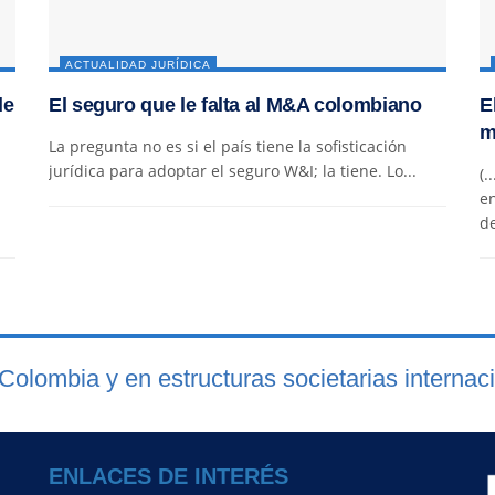
ACTUALIDAD JURÍDICA
de
El seguro que le falta al M&A colombiano
E
m
La pregunta no es si el país tiene la sofisticación
jurídica para adoptar el seguro W&I; la tiene. Lo...
(.
en
de
Colombia y en estructuras societarias internac
ENLACES DE INTERÉS