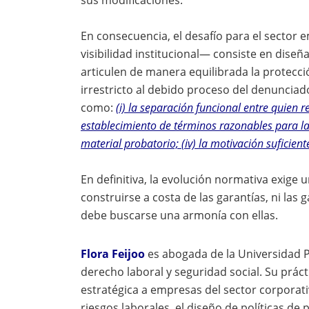
sus modificaciones.
En consecuencia, el desafío para el sector 
visibilidad institucional— consiste en dise
articulen de manera equilibrada la protecci
irrestricto al debido proceso del denunciado
como:
(i) la separación funcional entre quien re
establecimiento de términos razonables para la d
material probatorio; (iv) la motivación suficien
En definitiva, la evolución normativa exige
construirse a costa de las garantías, ni las
debe buscarse una armonía con ellas.
Flora Feijoo
es abogada de la Universidad Po
derecho laboral y seguridad social. Su práct
estratégica a empresas del sector corporati
riesgos laborales, el diseño de políticas de 