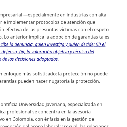
empresarial —especialmente en industrias con alta
ñar e implementar protocolos de atención que
ón efectiva de las presuntas víctimas con el respeto
. Lo anterior implica la adopción de garantías tales
cibe la denuncia, quien investiga y quien decide; (ii) el
efensa; (iii) la valoración objetiva y técnica del
te de las decisiones adoptadas.
 un enfoque más sofisticado: la protección no puede
 garantías pueden hacer nugatoria la protección,
ntificia Universidad Javeriana, especializada en
ica profesional se concentra en la asesoría
vo en Colombia, con énfasis en la gestión de
prevención del acoso laboral y sexual, las relaciones