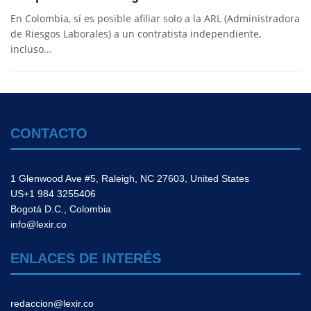
En Colombia, sí es posible afiliar solo a la ARL (Administradora
de Riesgos Laborales) a un contratista independiente,
incluso...
CONTACTO
1 Glenwood Ave #5, Raleigh, NC 27603, United States
US+1 984 3255406
Bogotá D.C., Colombia
info@lexir.co
ENLACES DE INTERÉS
redaccion@lexir.co