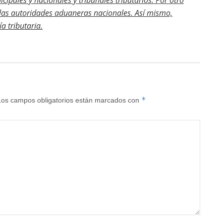
cipales y nacionales y tribunales tributarios. Por otro
e las autoridades aduaneras nacionales. Así mismo,
a tributaria.
*
Los campos obligatorios están marcados con