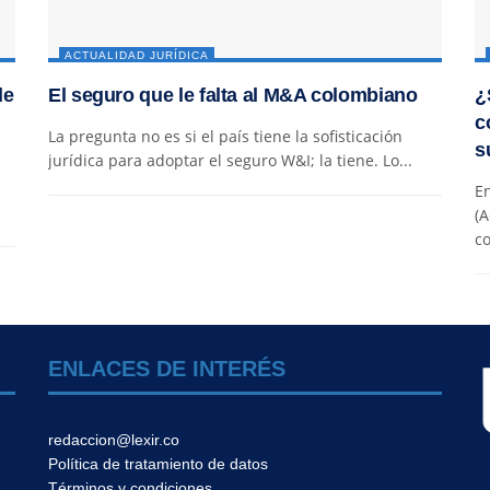
ACTUALIDAD JURÍDICA
de
El seguro que le falta al M&A colombiano
¿
c
La pregunta no es si el país tiene la sofisticación
s
jurídica para adoptar el seguro W&I; la tiene. Lo...
En
(A
co
ENLACES DE INTERÉS
redaccion@lexir.co
Política de tratamiento de datos
Términos y condiciones