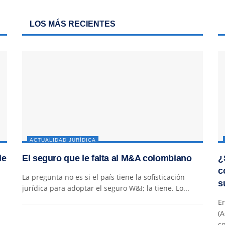
LOS MÁS RECIENTES
ACTUALIDAD JURÍDICA
de
El seguro que le falta al M&A colombiano
¿
c
La pregunta no es si el país tiene la sofisticación
s
jurídica para adoptar el seguro W&I; la tiene. Lo...
En
(A
co