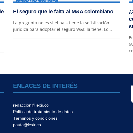
ACTUALIDAD JURÍDICA
de
El seguro que le falta al M&A colombiano
¿
c
La pregunta no es si el país tiene la sofisticación
s
jurídica para adoptar el seguro W&I; la tiene. Lo...
En
(A
co
ENLACES DE INTERÉS
redaccion@lexir.co
Política de tratamiento de datos
Términos y condiciones
pauta@lexir.co