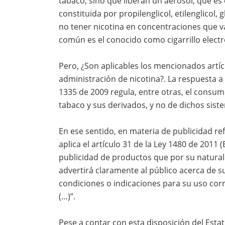
tabaco, sino que liberan un aerosol, que es
constituida por propilenglicol, etilenglicol, 
no tener nicotina en concentraciones que v
común es el conocido como cigarrillo electr
Pero, ¿Son aplicables los mencionados artíc
administración de nicotina?. La respuesta a
1335 de 2009 regula, entre otras, el consumo
tabaco y sus derivados, y no de dichos sist
En ese sentido, en materia de publicidad re
aplica el artículo 31 de la Ley 1480 de 2011 
publicidad de productos que por su natura
advertirá claramente al público acerca de su
condiciones o indicaciones para su uso corr
(…)”.
Pese a contar con esta disposición del Estat