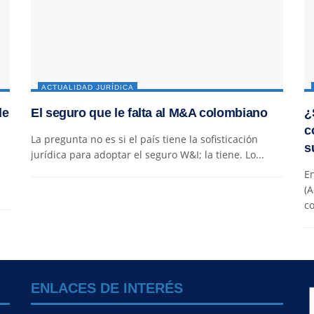
ACTUALIDAD JURÍDICA
de
El seguro que le falta al M&A colombiano
¿
c
La pregunta no es si el país tiene la sofisticación
s
jurídica para adoptar el seguro W&I; la tiene. Lo...
En
(A
co
ENLACES DE INTERÉS