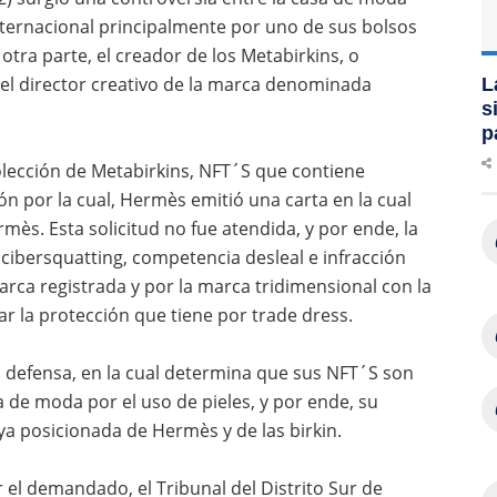
internacional principalmente por uno de sus bolsos
otra parte, el creador de los Metabirkins, o
l director creativo de la marca denominada
L
s
p
 colección de Metabirkins, NFT´S que contiene
zón por la cual, Herm
è
s emitió una carta en la cual
erm
è
s. Esta solicitud no fue atendida, y por ende, la
bersquatting, competencia desleal e infracción
arca registrada y por la marca tridimensional con la
ar la protección que tiene por trade dress.
 defensa, en la cual determina que sus NFT´S son
asa de moda por el uso de pieles, y por ende, su
 ya posicionada de Herm
è
s y de las birkin.
el demandado, el Tribunal del Distrito Sur de