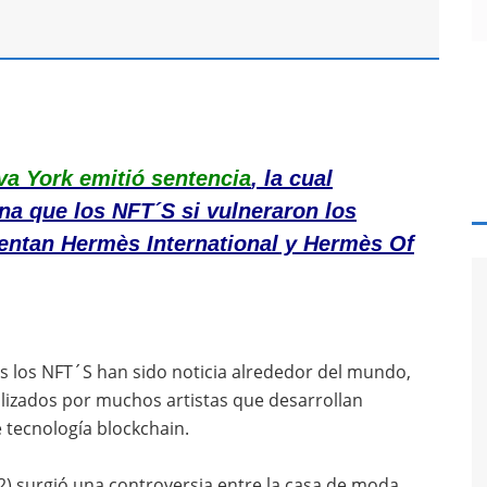
eva York emitió sentencia
, la cual
na que los NFT´S si vulneraron los
uentan Herm
è
s International y Herm
è
s Of
os los NFT´S han sido noticia alrededor del mundo,
tilizados por muchos artistas que desarrollan
 tecnología blockchain.
22) surgió una controversia entre la casa de moda