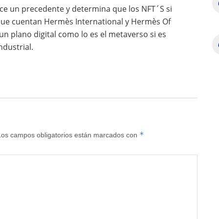
ece un precedente y determina que los NFT´S si
 que cuentan Herm
è
s International y Herm
è
s Of
un plano digital como lo es el metaverso si es
ndustrial.
*
Los campos obligatorios están marcados con