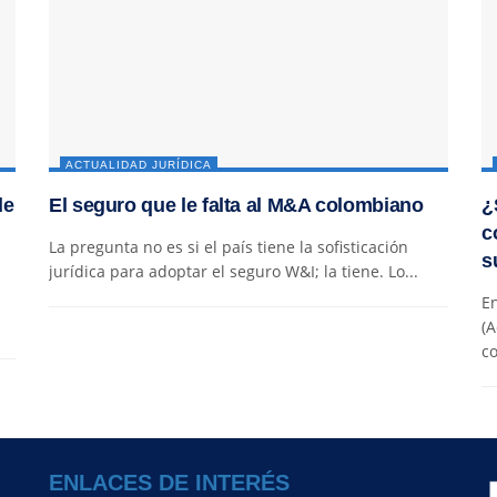
ACTUALIDAD JURÍDICA
de
El seguro que le falta al M&A colombiano
¿
c
La pregunta no es si el país tiene la sofisticación
s
jurídica para adoptar el seguro W&I; la tiene. Lo...
En
(A
co
ENLACES DE INTERÉS