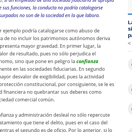
o,
si un empleado de una sociedad fiduciaria se apropia
 sus funciones, la conducta no podría catalogarse
surpados no son de la sociedad en la que labora
.
L
s
ior ejemplo podría catalogarse como abuso de
p
iva de no incluir los patrimonios autónomos deriva
presenta mayor gravedad. En primer lugar, la
or de resultado, pues no sólo perjudica el
nomo, sino que pone en peligro la
confianza
mente en las sociedades fiduciarias. En segundo
ayor desvalor de exigibilidad, pues la actividad
 protección constitucional, por consiguiente, se le es
ad financiera no quebrantar sus deberes como
ociedad comercial común.
nfianza y administración desleal no sólo repercute
atamiento que tiene el delito, pues en el caso del
ntras el segundo es de oficio. Por lo anterior, si lo