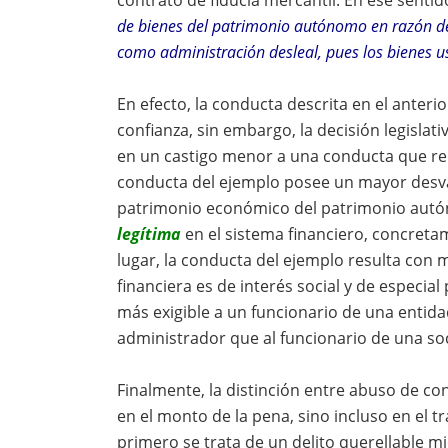
contrato de fiducia mercantil. En ese sentid
de bienes del patrimonio autónomo en razón de
como administración desleal, pues los bienes u
En efecto, la conducta descrita en el anter
confianza, sin embargo, la decisión legislat
en un castigo menor a una conducta que re
conducta del ejemplo posee un mayor desval
patrimonio económico del patrimonio autó
legítima
en el sistema financiero, concreta
lugar, la conducta del ejemplo resulta con m
financiera es de interés social y de especial
más exigible a un funcionario de una entid
administrador que al funcionario de una s
Finalmente, la distinción entre abuso de co
en el monto de la pena, sino incluso en el tr
primero se trata de un delito querellable mie