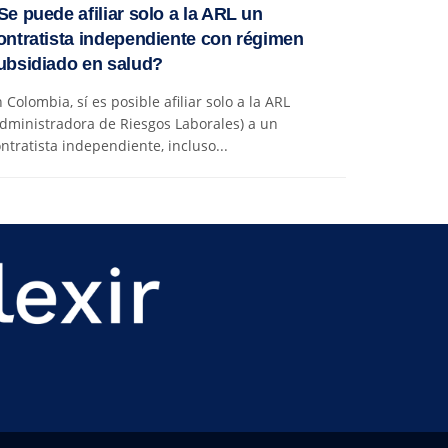
Se puede afiliar solo a la ARL un
ontratista independiente con régimen
ubsidiado en salud?
 Colombia, sí es posible afiliar solo a la ARL
dministradora de Riesgos Laborales) a un
ntratista independiente, incluso...