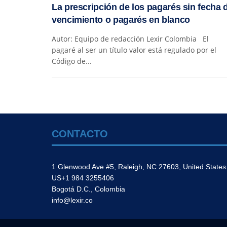
La prescripción de los pagarés sin fecha 
vencimiento o pagarés en blanco
Autor: Equipo de redacción Lexir Colombia El
pagaré al ser un título valor está regulado por el
Código de...
CONTACTO
1 Glenwood Ave #5, Raleigh, NC 27603, United States
US+1 984 3255406
Bogotá D.C., Colombia
info@lexir.co