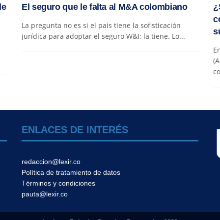
de
El seguro que le falta al M&A colombiano
¿
c
La pregunta no es si el país tiene la sofisticación
s
jurídica para adoptar el seguro W&I; la tiene. Lo...
En
(A
co
ENLACES DE INTERÉS
redaccion@lexir.co
Política de tratamiento de datos
Términos y condiciones
pauta@lexir.co