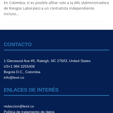
En Colombia, sí es posible afiliar solo a la ARL (Administradora
de Riesgos Laborales) a un contratista independiente,
incluso...
CONTACTO
1 Glenwood Ave #5, Raleigh, NC 27603, United States
US+1 984 3255406
Bogotá D.C., Colombia
info@lexir.co
ENLACES DE INTERÉS
redaccion@lexir.co
Política de tratamiento de datos