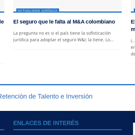
ACTUALIDAD JURÍDICA
de
El seguro que le falta al M&A colombiano
E
m
La pregunta no es si el país tiene la sofisticación
jurídica para adoptar el seguro W&I; la tiene. Lo...
(.
en
de
etención de Talento e Inversión
ENLACES DE INTERÉS