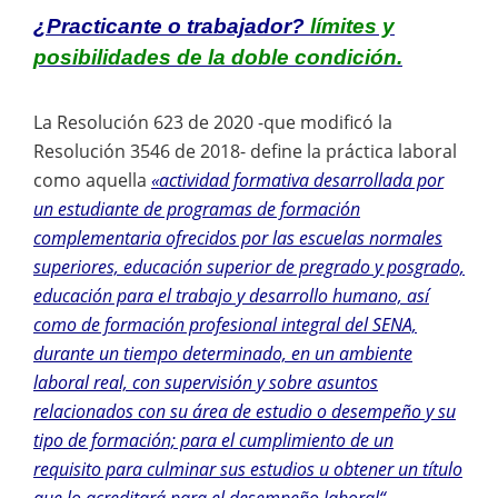
¿Practicante o trabajador?
límites y
posibilidades de la doble condición.
La Resolución 623 de 2020 -que modificó la
Resolución 3546 de 2018- define la práctica laboral
como aquella
«actividad formativa desarrollada por
un estudiante de programas de formación
complementaria ofrecidos por las escuelas normales
superiores, educación superior de pregrado y posgrado,
educación para el trabajo y desarrollo humano, así
como de formación profesional integral del SENA,
durante un tiempo determinado, en un ambiente
laboral real, con supervisión y sobre asuntos
relacionados con su área de estudio o desempeño y su
tipo de formación; para el cumplimiento de un
requisito para culminar sus estudios u obtener un título
que lo acreditará para el desempeño laboral“.