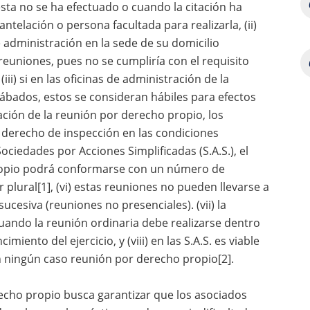
ta no se ha efectuado o cuando la citación ha
ntelación o persona facultada para realizarla, (ii)
 administración en la sede de su domicilio
 reuniones, pues no se cumpliría con el requisito
ii) si en las oficinas de administración de la
sábados, estos se consideran hábiles para efectos
ación de la reunión por derecho propio, los
el derecho de inspección en las condiciones
 Sociedades por Acciones Simplificadas (S.A.S.), el
ropio podrá conformarse con un número de
plural[1], (vi) estas reuniones no pueden llevarse a
esiva (reuniones no presenciales). (vii) la
ando la reunión ordinaria debe realizarse dentro
miento del ejercicio, y (viii) en las S.A.S. es viable
n ningún caso reunión por derecho propio[2].
erecho propio busca garantizar que los asociados