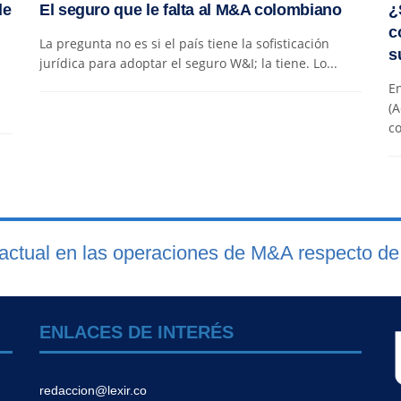
de
El seguro que le falta al M&A colombiano
¿
c
La pregunta no es si el país tiene la sofisticación
s
jurídica para adoptar el seguro W&I; la tiene. Lo...
En
(A
co
ractual en las operaciones de M&A respecto de
ENLACES DE INTERÉS
redaccion@lexir.co