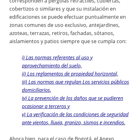
corresponden a pérgolas retráctiles, cubiertas,
cobertizos o similares y que su instalación en
edificaciones se puede efectuar puntualmente en
zonas comunes de uso exclusivo, antejardines,
azoteas, terrazas, retiros, fachadas, sótanos,
aislamientos y patios siempre que se cumpla con:
i) Las normas referentes al uso y
aprovechamiento del suelo,
ii) Los reglamentos de propiedad horizontal,
iii) Las normas que regulan Los servicios públicos
domiciliarios,
iv) La prevención de los daños que se pudieren
ocasionar a terceros y
v) La verificación de las condiciones de seguridad
ante vientos, lluvia, granizo, sismos e incendios.
Ahora bien, para el caso de Bogotá, el Anexo