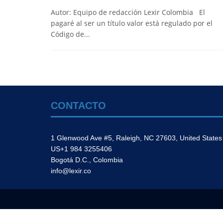
Autor: Equipo de redacción Lexir Colombia El
pagaré al ser un título valor está regulado por el
Código de...
CONTACTO
1 Glenwood Ave #5, Raleigh, NC 27603, United States
US+1 984 3255406
Bogotá D.C., Colombia
info@lexir.co