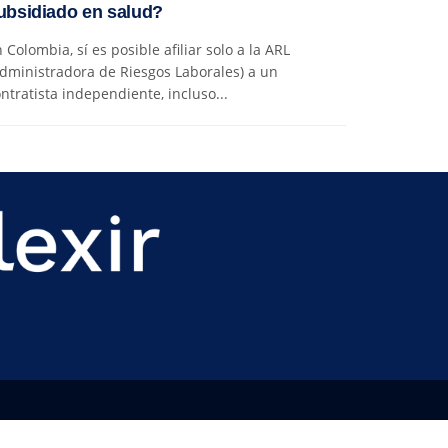
ubsidiado en salud?
 Colombia, sí es posible afiliar solo a la ARL
dministradora de Riesgos Laborales) a un
ntratista independiente, incluso...