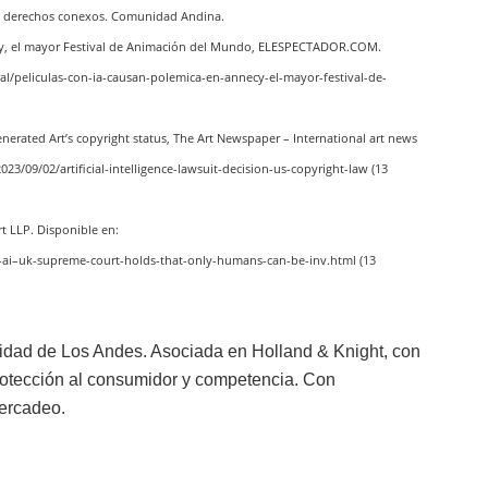
y derechos conexos. Comunidad Andina.
necy, el mayor Festival de Animación del Mundo, ELESPECTADOR.COM.
al/peliculas-con-ia-causan-polemica-en-annecy-el-mayor-festival-de-
Generated Art’s copyright status, The Art Newspaper – International art news
/09/02/artificial-intelligence-lawsuit-decision-us-copyright-law (13
rt LLP.
Disponible en:
ai–uk-supreme-court-holds-that-only-humans-can-be-inv.html (13
idad de Los Andes. Asociada en Holland & Knight, con
protección al consumidor y competencia. Con
mercadeo.