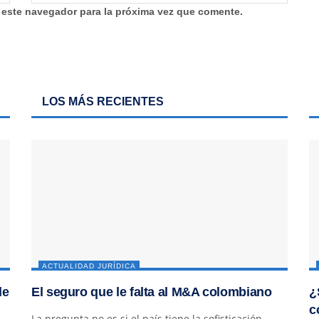
 este navegador para la próxima vez que comente.
LOS MÁS RECIENTES
ACTUALIDAD JURÍDICA
de
El seguro que le falta al M&A colombiano
¿
c
La pregunta no es si el país tiene la sofisticación