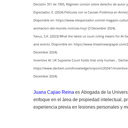
Decisión 351 de 1993, Régimen común sobre derecho de autor 
Espectador, E. (2024) Películas con ia Causan Polémica en An
Disponible en: https://www.elespectador.com/el-magazin-cultur
animacion-del-mundo-noticias-hoy/ (3 December 2024).
Yavuz, S.K. (2023) What the latest us court ruling means for AI-
and events. Disponible en: https://www.theartnewspaper.com/2023
December 2024).
Inventive AI: UK Supreme Court holds that only human… Deche
https://www.dechert.com/knowledge/onpoint/2024/1/inventive-
December 2024).
Juana Cajiao Reina
es
Abogada de la Univers
enfoque en el área de propiedad intelectual, 
experiencia previa en lesiones personales y 