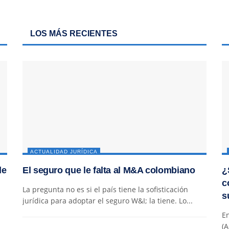
LOS MÁS RECIENTES
ACTUALIDAD JURÍDICA
de
El seguro que le falta al M&A colombiano
¿
c
La pregunta no es si el país tiene la sofisticación
s
jurídica para adoptar el seguro W&I; la tiene. Lo...
En
(A