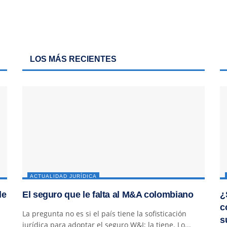
LOS MÁS RECIENTES
ACTUALIDAD JURÍDICA
de
El seguro que le falta al M&A colombiano
¿
c
La pregunta no es si el país tiene la sofisticación
s
jurídica para adoptar el seguro W&I; la tiene. Lo...