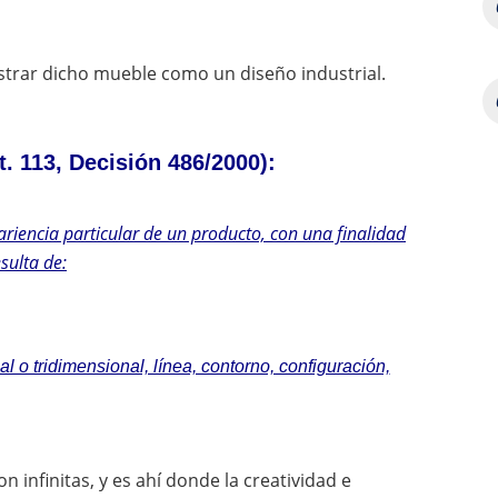
istrar dicho mueble como un diseño industrial.
t. 113, Decisión 486/2000):
ariencia particular de un producto, con una finalidad
sulta de:
 o tridimensional, línea, contorno, configuración,
n infinitas, y es ahí donde la creatividad e