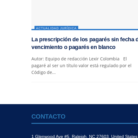
ACTUALIDAD JURÍDICA
La prescripción de los pagarés sin fecha 
vencimiento o pagarés en blanco
Autor: Equipo de redacción Lexir Colombia El
pagaré al ser un título valor está regulado por el
Código de...
CONTACTO
1 Glenwood Ave #5, Raleigh, NC 27603, United States