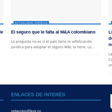
ACTUALIDAD JURÍDICA
de
El seguro que le falta al M&A colombiano
L
d
La pregunta no es si el país tiene la sofisticación
n
jurídica para adoptar el seguro W&I; la tiene. Lo...
La
C
un
ENLACES DE INTERÉS
redaccion@lexir.co