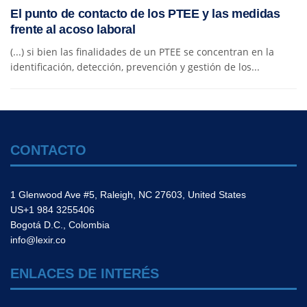
El punto de contacto de los PTEE y las medidas
frente al acoso laboral
(...) si bien las finalidades de un PTEE se concentran en la
identificación, detección, prevención y gestión de los...
CONTACTO
1 Glenwood Ave #5, Raleigh, NC 27603, United States
US+1 984 3255406
Bogotá D.C., Colombia
info@lexir.co
ENLACES DE INTERÉS