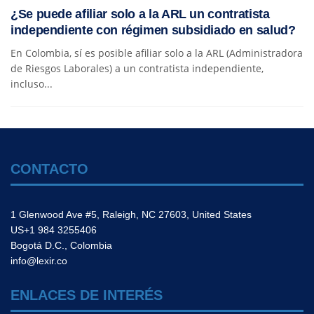
¿Se puede afiliar solo a la ARL un contratista
independiente con régimen subsidiado en salud?
En Colombia, sí es posible afiliar solo a la ARL (Administradora
de Riesgos Laborales) a un contratista independiente,
incluso...
CONTACTO
1 Glenwood Ave #5, Raleigh, NC 27603, United States
US+1 984 3255406
Bogotá D.C., Colombia
info@lexir.co
ENLACES DE INTERÉS