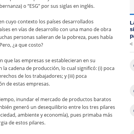
bernanza) o “ESG” por sus siglas en inglés.
, en cuyo contexto los países desarrollados
L
aíses en vías de desarrollo con una mano de obra
s
p
chas personas salieran de la pobreza, pues había
ero, ¿a que costo?
n que las empresas se establecieran en su
n la cadena de producción, lo cual significó: (i) poca
rechos de los trabajadores; y (iii) poca
ión de estas empresas.
o tiempo, inundar el mercado de productos baratos
ién generó un desequilibrio entre los tres pilares
sociedad, ambiente y economía), pues primaba más
rgia de estos pilares.