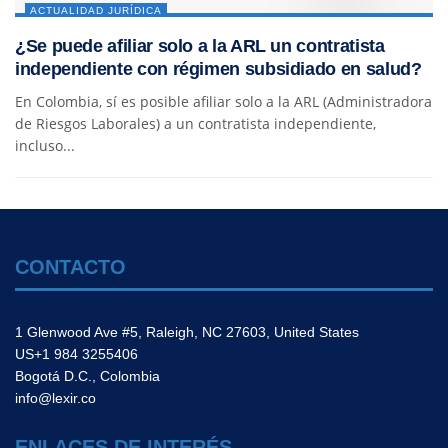
ACTUALIDAD JURÍDICA
¿Se puede afiliar solo a la ARL un contratista
independiente con régimen subsidiado en salud?
En Colombia, sí es posible afiliar solo a la ARL (Administradora
de Riesgos Laborales) a un contratista independiente,
incluso...
CONTACTO
1 Glenwood Ave #5, Raleigh, NC 27603, United States
US+1 984 3255406
Bogotá D.C., Colombia
info@lexir.co
ENLACES DE INTERÉS