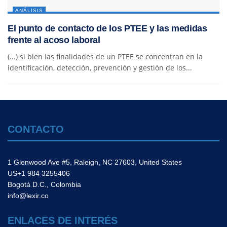
ANÁLISIS
El punto de contacto de los PTEE y las medidas
frente al acoso laboral
(...) si bien las finalidades de un PTEE se concentran en la
identificación, detección, prevención y gestión de los...
CONTACTO
1 Glenwood Ave #5, Raleigh, NC 27603, United States
US+1 984 3255406
Bogotá D.C., Colombia
info@lexir.co
ENLACES DE INTERÉS