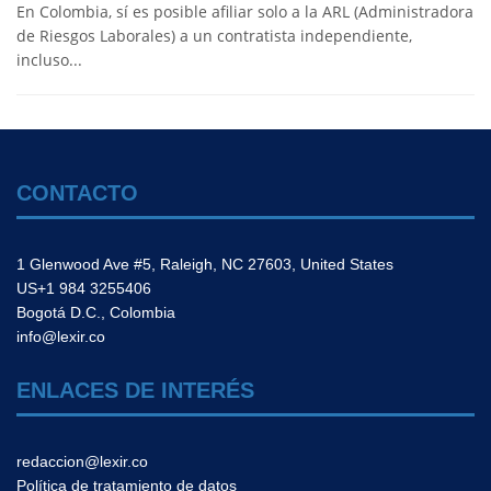
En Colombia, sí es posible afiliar solo a la ARL (Administradora
de Riesgos Laborales) a un contratista independiente,
incluso...
CONTACTO
1 Glenwood Ave #5, Raleigh, NC 27603, United States
US+1 984 3255406
Bogotá D.C., Colombia
info@lexir.co
ENLACES DE INTERÉS
redaccion@lexir.co
Política de tratamiento de datos