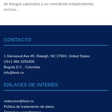
de Riesgos Laborales) a un contratista independiente,
incluso...
CONTACTO
1 Glenwood Ave #5, Raleigh, NC 27603, United States
US+1 984 3255406
Bogotá D.C., Colombia
info@lexir.co
ENLACES DE INTERÉS
redaccion@lexir.co
Política de tratamiento de datos