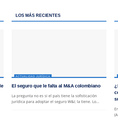
LOS MÁS RECIENTES
ACTUALIDAD JURÍDICA
de
El seguro que le falta al M&A colombiano
¿
c
La pregunta no es si el país tiene la sofisticación
s
jurídica para adoptar el seguro W&I; la tiene. Lo...
En
(A