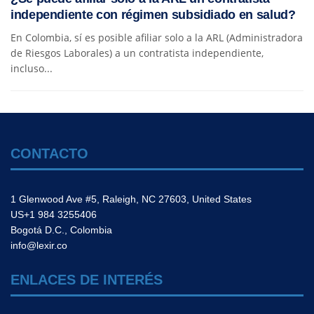
independiente con régimen subsidiado en salud?
En Colombia, sí es posible afiliar solo a la ARL (Administradora
de Riesgos Laborales) a un contratista independiente,
incluso...
CONTACTO
1 Glenwood Ave #5, Raleigh, NC 27603, United States
US+1 984 3255406
Bogotá D.C., Colombia
info@lexir.co
ENLACES DE INTERÉS