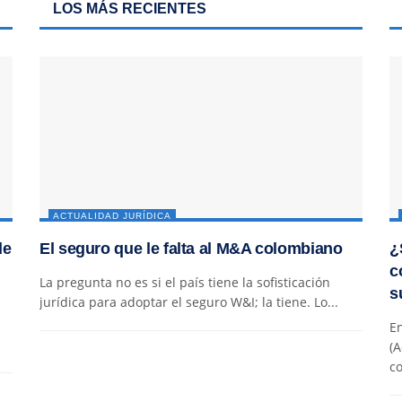
LOS MÁS RECIENTES
ACTUALIDAD JURÍDICA
de
El seguro que le falta al M&A colombiano
¿
c
La pregunta no es si el país tiene la sofisticación
s
jurídica para adoptar el seguro W&I; la tiene. Lo...
En
(A
co