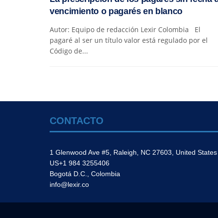
vencimiento o pagarés en blanco
Autor: Equipo de redacción Lexir Colombia El
pagaré al ser un título valor está regulado por el
Código de...
CONTACTO
1 Glenwood Ave #5, Raleigh, NC 27603, United States
US+1 984 3255406
Bogotá D.C., Colombia
info@lexir.co