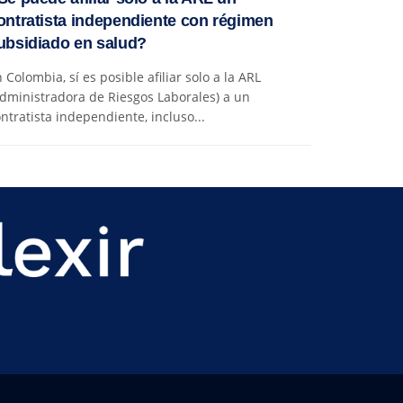
ontratista independiente con régimen
ubsidiado en salud?
 Colombia, sí es posible afiliar solo a la ARL
dministradora de Riesgos Laborales) a un
ntratista independiente, incluso...