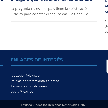
c
La pregunta no es si el país tiene la sofisticación
s
jurídica para adoptar el seguro W&I; la tiene. Lo...
En
(A
co
ENLACES DE INTERÉS
redaccion@lexir.co
Política de tratamiento de datos
Términos y condiciones
pauta@lexir.co
Lexir.co - Todos los Derechos Reservados 2020