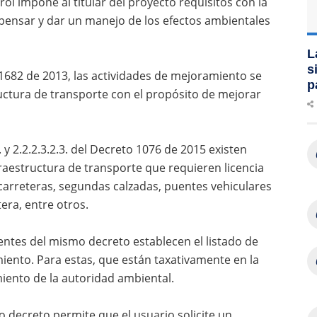
ol impone al titular del proyecto requisitos con la
ompensar y dar un manejo de los efectos ambientales
L
s
y 1682 de 2013, las actividades de mejoramiento se
p
ctura de transporte con el propósito de mejorar
 y 2.2.2.3.2.3. del Decreto 1076 de 2015 existen
fraestructura de transporte que requieren licencia
carreteras, segundas calzadas, puentes vehiculares
era, entre otros.
guientes del mismo decreto establecen el listado de
ento. Para estas, que están taxativamente en la
iento de la autoridad ambiental.
ado decreto permite que el usuario solicite un