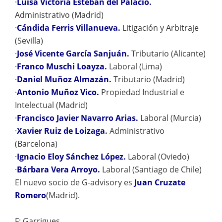
·
Luisa Victoria Esteban del Palacio.
Administrativo (Madrid)
·
Cándida Ferris Villanueva.
Litigación y Arbitraje
(Sevilla)
·
José Vicente García Sanjuán.
Tributario (Alicante)
·
Franco Muschi Loayza.
Laboral (Lima)
·
Daniel Muñoz Almazán.
Tributario (Madrid)
·
Antonio Muñoz Vico.
Propiedad Industrial e
Intelectual (Madrid)
·
Francisco Javier Navarro Arias.
Laboral (Murcia)
·
Xavier Ruiz de Loizaga
.
Administrativo
(Barcelona)
·
Ignacio Eloy Sánchez López.
Laboral (Oviedo)
·
Bárbara Vera Arroyo.
Laboral (Santiago de Chile)
El nuevo socio de G-advisory es
Juan Cruzate
Romero
(Madrid).
F: Garrigues