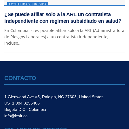
ACTUALIDAD JURÍDICA
¿Se puede afiliar solo a la ARL un contratista
independiente con régimen subsidiado en salud?
En Colombia, sí es posible afiliar solo a la ARL (Administradora
de Riesgos Laborales) a un contratista independiente,
incluso...
CONTACTO
1 Glenwood Ave #5, Raleigh, NC 27603, United States
US+1 984 3255406
Bogotá D.C., Colombia
info@lexir.co