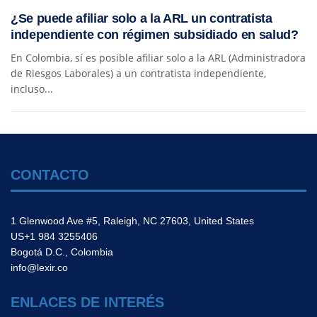
¿Se puede afiliar solo a la ARL un contratista
independiente con régimen subsidiado en salud?
En Colombia, sí es posible afiliar solo a la ARL (Administradora
de Riesgos Laborales) a un contratista independiente,
incluso...
CONTACTO
1 Glenwood Ave #5, Raleigh, NC 27603, United States
US+1 984 3255406
Bogotá D.C., Colombia
info@lexir.co
ENLACES DE INTERÉS