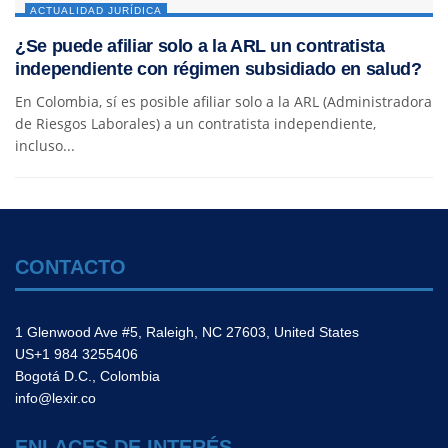
ACTUALIDAD JURÍDICA
¿Se puede afiliar solo a la ARL un contratista
independiente con régimen subsidiado en salud?
En Colombia, sí es posible afiliar solo a la ARL (Administradora
de Riesgos Laborales) a un contratista independiente,
incluso...
CONTACTO
1 Glenwood Ave #5, Raleigh, NC 27603, United States
US+1 984 3255406
Bogotá D.C., Colombia
info@lexir.co
ENLACES DE INTERÉS