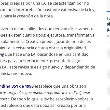
obras creadas por una I.A. se caracterizan por no
 con una interpretación bastante extensiva de la ley,
s para la creación de la obra.
L
s
universo de posibilidades que derivan directamente
p
pues existen cuatro tipos: ejecutora, transformativa,
A. solamente la Creativa puede gozar de uno de los
ento la existencia de una obra: la originalidad.
ing
que hace una I.A. basandose en una cantidad
ones para, posteriormente, presentarle algo
.A., este revisa si es algo nuevo y, dependiendo de
o inicia uno nuevo.
ndina 351 de 1993
establece que una obra son
tíficas originales que puedan reproducirse o divulgarse
onocer
. De todo lo que la ley ha establecido sobre lo
establecido que esta deba ser creada por una