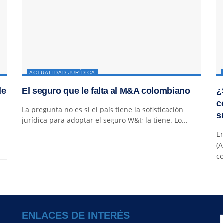
ACTUALIDAD JURÍDICA
de
El seguro que le falta al M&A colombiano
¿
c
La pregunta no es si el país tiene la sofisticación
s
jurídica para adoptar el seguro W&I; la tiene. Lo...
En
(A
co
ENLACES DE INTERÉS