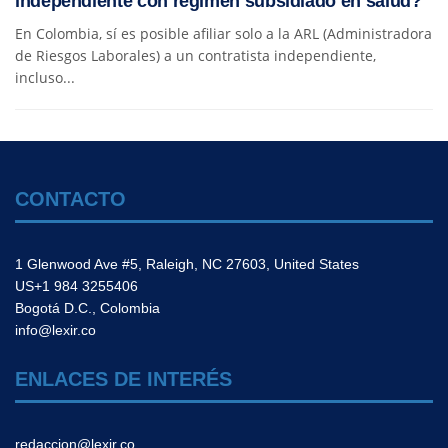
independiente con régimen subsidiado en salud?
En Colombia, sí es posible afiliar solo a la ARL (Administradora
de Riesgos Laborales) a un contratista independiente,
incluso...
CONTACTO
1 Glenwood Ave #5, Raleigh, NC 27603, United States
US+1 984 3255406
Bogotá D.C., Colombia
info@lexir.co
ENLACES DE INTERÉS
redaccion@lexir.co