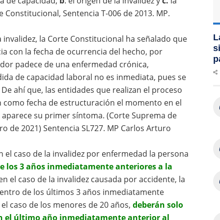
a de capacidad;
b
. el origen de la invalidez y
c.
la
e Constitucional, Sentencia T-006 de 2013. MP.
L
 invalidez, la Corte Constitucional ha señalado que
s
a con la fecha de ocurrencia del hecho, por
p
jador padece de una enfermedad crónica,
dida de capacidad laboral no es inmediata, pues se
De ahí que, las entidades que realizan el proceso
cen como fecha de estructuración el momento en el
 aparece su primer síntoma. (Corte Suprema de
nero de 2021) Sentencia SL727. MP Carlos Arturo
en el caso de la invalidez por enfermedad la persona
e los 3 años inmediatamente anteriores a la
 en el caso de la invalidez causada por accidente, la
entro de los últimos 3 años inmediatamente
 el caso de los menores de 20 años,
deberán solo
n el último año inmediatamente anterior al