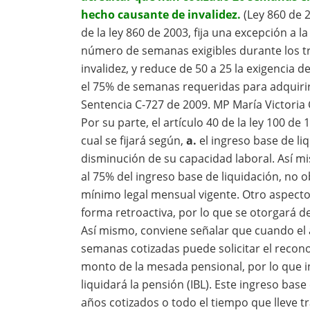
hecho causante de invalidez.
(Ley 860 de 2
de la ley 860 de 2003, fija una excepción a l
número de semanas exigibles durante los tre
invalidez, y reduce de 50 a 25 la exigencia
el 75% de semanas requeridas para adquirir 
Sentencia C-727 de 2009. MP María Victoria 
Por su parte, el artículo 40 de la ley 100 de
cual se fijará según,
a.
el ingreso base de li
disminución de su capacidad laboral. Así m
al 75% del ingreso base de liquidación, no o
mínimo legal mensual vigente. Otro aspecto
forma retroactiva, por lo que se otorgará d
Así mismo, conviene señalar que cuando el a
semanas cotizadas puede solicitar el recono
monto de la mesada pensional, por lo que in
liquidará la pensión (IBL). Este ingreso ba
años cotizados o todo el tiempo que lleve tr