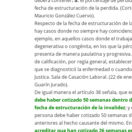
deberá contener
: a.
el porcentaje de pérdid
fecha de estructuración de la perdida. (Cort
Mauricio González Cuervo).
Respecto de la fecha de estructuración de la
hay casos donde no siempre hay coincidenci
ejemplo, en aquellos casos donde el traba
degenerativa o congénita, en los que la pér
presenta de manera paulatina y progresiva. 
de calificación, por regla general, estable
que se diagnosticó la enfermedad o cuando
Justica. Sala de Casación Laboral. (22 de e
Guarín Jurado).
De igual manera el artículo 38 señala, que 
debe haber cotizado 50 semanas dentro d
fecha de estructuración de la invalidez
; y
persona debe haber cotizado 50 semanas d
anteriores al hecho causante del mismo. En
acreditar que han cotizado 26 semanas e