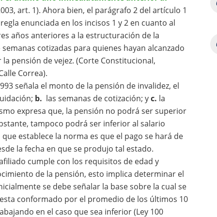
003, art. 1). Ahora bien, el parágrafo 2 del artículo 1
a regla enunciada en los incisos 1 y 2 en cuanto al
s años anteriores a la estructuración de la
 de semanas cotizadas para quienes hayan alcanzado
la pensión de vejez. (Corte Constitucional,
Calle Correa).
 1993 señala el monto de la pensión de invalidez, el
quidación;
b.
las semanas de cotización; y
c.
la
ismo expresa que, la pensión no podrá ser superior
bstante, tampoco podrá ser inferior al salario
 que establece la norma es que el pago se hará de
esde la fecha en que se produjo tal estado.
filiado cumple con los requisitos de edad y
cimiento de la pensión, esto implica determinar el
icialmente se debe señalar la base sobre la cual se
se esta conformado por el promedio de los últimos 10
abajando en el caso que sea inferior (Ley 100