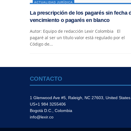
ACTUALIDAD JURÍDICA
La prescripción de los pagarés sin fecha 
vencimiento o pagarés en blanco
Autor: Equipo de redacción Lexir Colombia El
pagaré al ser un título valor está regulado por el
Código de...
CONTACTO
1 Glenwood Ave #5, Raleigh, NC 27603, United States
US+1 984 3255406
Bogotá D.C., Colombia
info@lexir.co