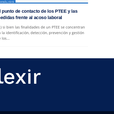
ANÁLISIS
l punto de contacto de los PTEE y las
edidas frente al acoso laboral
..) si bien las finalidades de un PTEE se concentran
 la identificación, detección, prevención y gestión
 los...