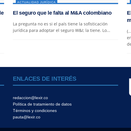
ACTUALIDAD JURÍDICA
de
El seguro que le falta al M&A colombiano
E
m
La pregunta no es si el país tiene la sofisticación
jurídica para adoptar el seguro W&I; la tiene. Lo...
(.
en
de
ENLACES DE INTERÉS
redaccion@lexir.co
Política de tratamiento de datos
Términos y condiciones
pauta@lexir.co