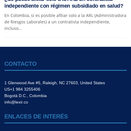
independiente con régimen subsidiado en salud?
En Colombia, sí es posible afiliar solo a la ARL (Administradora
de Riesgos Laborales) a un contratista independiente,
incluso...
CONTACTO
1 Glenwood Ave #5, Raleigh, NC 27603, United States
US+1 984 3255406
Bogotá D.C., Colombia
info@lexir.co
ENLACES DE INTERÉS