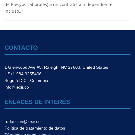
de Riesgos Laborales) a un contratista independiente,
incluso...
CONTACTO
1 Glenwood Ave #5, Raleigh, NC 27603, United States
US+1 984 3255406
Bogotá D.C., Colombia
info@lexir.co
ENLACES DE INTERÉS
redaccion@lexir.co
Política de tratamiento de datos
Términos y condiciones