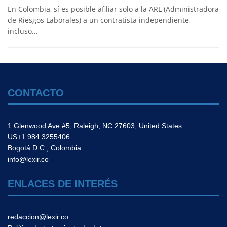
En Colombia, sí es posible afiliar solo a la ARL (Administradora
de Riesgos Laborales) a un contratista independiente,
incluso...
CONTACTO
1 Glenwood Ave #5, Raleigh, NC 27603, United States
US+1 984 3255406
Bogotá D.C., Colombia
info@lexir.co
ENLACES DE INTERÉS
redaccion@lexir.co