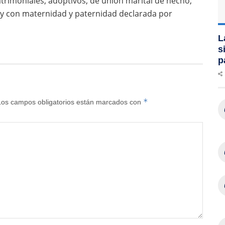
trimoniales, adoptivos, de unión marital de hecho,
y con maternidad y paternidad declarada por
L
s
p
*
Los campos obligatorios están marcados con