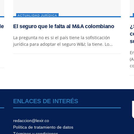
ACTUALIDAD JURÍDICA
de
El seguro que le falta al M&A colombiano
¿
c
La pregunta no es si el país tiene la sofisticación
s
jurídica para adoptar el seguro W&I; la tiene. Lo...
En
(A
co
ENLACES DE INTERÉS
redaccion@lexir.co
Política de tratamiento de datos
Términos y condiciones