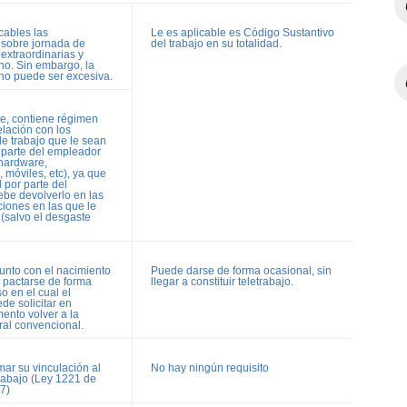
cables las
Le es aplicable es Código Sustantivo
 sobre jornada de
del trabajo en su totalidad.
 extraordinarias y
no. Sin embargo, la
 no puede ser excesiva.
e, contiene régimen
elación con los
e trabajo que le sean
r parte del empleador
 hardware,
móviles, etc), ya que
 por parte del
ebe devolverlo en las
iones en las que le
(salvo el desgaste
unto con el nacimiento
Puede darse de forma ocasional, sin
o pactarse de forma
llegar a constituir teletrabajo.
so en el cual el
de solicitar en
ento volver a la
ral convencional.
mar su vinculación al
No hay ningún requisito
trabajo (Ley 1221 de
 7)