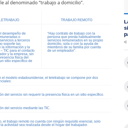
ble al denominado “trabajo a domicilio”.
LETRABAJO
TRABAJO REMOTO
L
s
p
 el desempeño de
“Hay contrato de trabajo con la
emuneradas o
persona que presta habitualmente
servicios a terceros
servicios remunerados en su propio
mo soporte las
domicilio, sola o con la ayuda de
 la información y la
miembros de su familia por cuenta
– TIC para el contacto
de un empleador”.
jador y la empresa, sin
presencia física del
un sitio específico de
en el modelo estadounidense, el teletrabajo se compone por dos
nciales:
ón del servicio sin requerir la presencia física en un sitio específico.
ión del servicio mediante las TIC.
io, el trabajo remoto no cuenta con ningún requisito esencial, solo
la actividad sea realizada desde el hogar del trabajador.