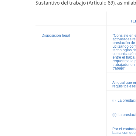
Sustantivo del trabajo (Artículo 89), asimila
TE
Disposición legal
“Consiste en
actividades r
prestación de 
utilizando co
tecnologías de
comunicación 
entre el traba
requerirse la 
trabajador en 
trabajo”.
Al igual que 
requisitos ese
(i) La prestaci
(ii) La prestac
Por el contrar
basta con que 