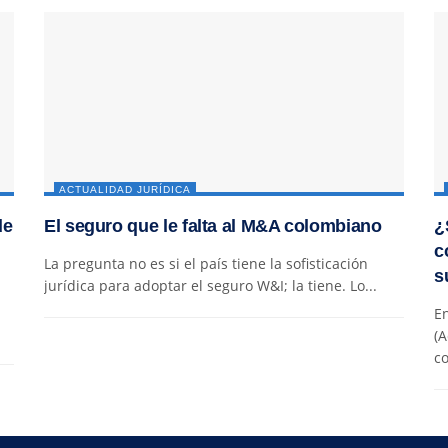
ACTUALIDAD JURÍDICA
de
El seguro que le falta al M&A colombiano
¿
c
La pregunta no es si el país tiene la sofisticación
s
jurídica para adoptar el seguro W&I; la tiene. Lo...
En
(A
co