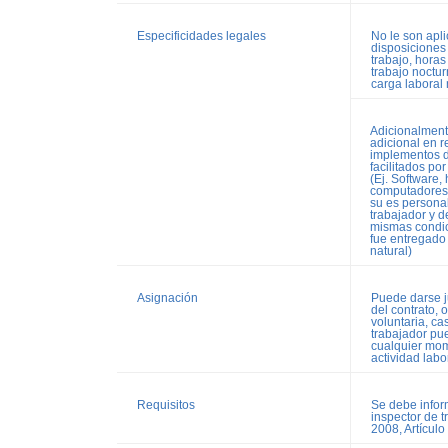
Especificidades legales
No le son apli
disposiciones
trabajo, horas
trabajo noctur
carga laboral
Adicionalment
adicional en r
implementos d
facilitados po
(Ej. Software,
computadores, 
su es personal
trabajador y d
mismas condic
fue entregado 
natural)
Asignación
Puede darse j
del contrato, 
voluntaria, ca
trabajador pue
cualquier mom
actividad labo
Requisitos
Se debe infor
inspector de 
2008, Artículo