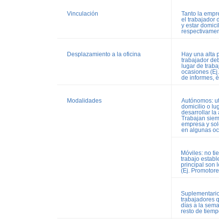
Vinculación
Tanto la emp
el trabajador
y estar domic
respectivamen
Desplazamiento a la oficina
Hay una alta 
trabajador deb
lugar de trab
ocasiones (Ej
de informes, é
Modalidades
Autónomos: uti
domicilio o l
desarrollar la
Trabajan siem
empresa y sol
en algunas oc
Móviles: no ti
trabajo establ
principal son 
(Ej. Promotor
Suplementario
trabajadores q
días a la sema
resto de tiemp