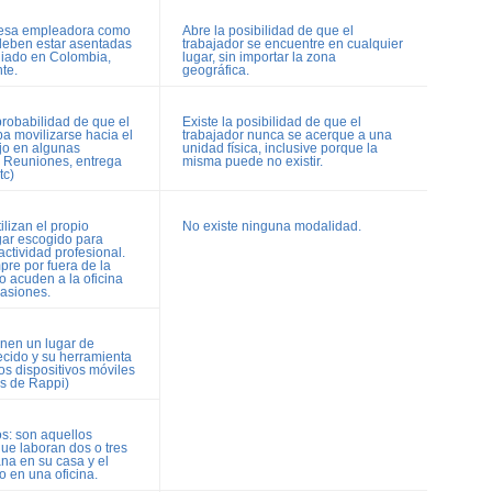
resa empleadora como
Abre la posibilidad de que el
 deben estar asentadas
trabajador se encuentre en cualquier
iliado en Colombia,
lugar, sin importar la zona
te.
geográfica.
probabilidad de que el
Existe la posibilidad de que el
a movilizarse hacia el
trabajador nunca se acerque a una
ajo en algunas
unidad física, inclusive porque la
. Reuniones, entrega
misma puede no existir.
tc)
lizan el propio
No existe ninguna modalidad.
ugar escogido para
 actividad profesional.
pre por fuera de la
o acuden a la oficina
asiones.
enen un lugar de
ecido y su herramienta
los dispositivos móviles
es de Rappi)
s: son aquellos
ue laboran dos o tres
na en su casa y el
o en una oficina.