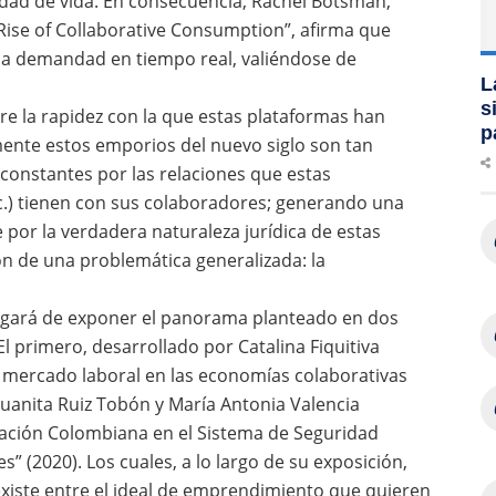
idad de vida. En consecuencia, Rachel Botsman,
 Rise of Collaborative Consumption”, afirma que
 la demandad en tiempo real, valiéndose de
L
s
re la rapidez con la que estas plataformas han
p
mente estos emporios del nuevo siglo son tan
 constantes por las relaciones que estas
tc.) tienen con sus colaboradores; generando una
 por la verdadera naturaleza jurídica de estas
ión de una problemática generalizada: la
argará de exponer el panorama planteado en dos
l primero, desarrollado por Catalina Fiquitiva
 mercado laboral en las economías colaborativas
 Juanita Ruiz Tobón y María Antonia Valencia
slación Colombiana en el Sistema de Seguridad
es” (2020). Los cuales, a lo largo de su exposición,
existe entre el ideal de emprendimiento que quieren