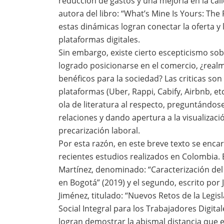
reducción de gastos y una mejoría en la cal
autora del libro: “What’s Mine Is Yours: The
estas dinámicas logran conectar la oferta y
plataformas digitales.
Sin embargo, existe cierto escepticismo sob
logrado posicionarse en el comercio, ¿real
benéficos para la sociedad? Las criticas son
plataformas (Uber, Rappi, Cabify, Airbnb, e
ola de literatura al respecto, preguntándose
relaciones y dando apertura a la visualizac
precarización laboral.
Por esta razón, en este breve texto se enc
recientes estudios realizados en Colombia. E
Martínez, denominado: “Caracterización del
en Bogotá” (2019) y el segundo, escrito por
Jiménez, titulado: “Nuevos Retos de la Legi
Social Integral para los Trabajadores Digital
logran demostrar la abismal distancia que 