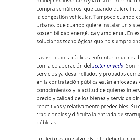
manejo de inventario y la distribución de 
compra semáforos, que cuando quiere intro
la congestión vehicular. Tampoco cuando co
urbano, que cuando quiere instalar un siste
sostenibilidad energética y ambiental. En es
soluciones tecnológicas que no siempre enca
Las entidades públicas enfrentan muchos de
con la colaboración del
sector privado
. Son 
servicios ya desarrollados y probados come
en la contratación pública están enfocadas e
conocimientos y la actitud de quienes inter
precio y calidad de los bienes y servicios of
repetitivos y relativamente predecibles. Su 
tradicionales y dificulta la entrada de start
públicas.
Lo cierto es que algo distinto debería ocur