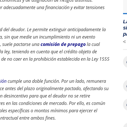
onómicas y de asignación de riesgos distintas.
rar adecuadamente una financiación y evitar tensiones
L
s
ad del deudor. Le permite extinguir anticipadamente la
p
ia, sin que medie un incumplimiento ni un evento
s, suele pactarse una
comisión de prepago
la cual
la ley, teniendo en cuenta que el crédito objeto de
de no caer en la prohibición establecida en la Ley 1555
ión
cumple una doble función. Por un lado, remunera
uce antes del plazo originalmente pactado, afectando su
n desincentivo para que el deudor no se retire
es en las condiciones de mercado. Por ello, es común
les específicas o montos mínimos para ejercer el
ontractual entre ambos fines.