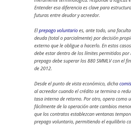
meramente terminológica: responde a lógicas ec
Entender esa diferencia es clave para estructu
futuras entre deudor y acreedor.
El
prepago voluntario
es, ante todo, una facult
deuda (total o parcialmente) por decisión prop
externo que le obligue a hacerlo. En estos caso
debe estar dentro de los límites permitidos por 
prepago debe superar los 880 SMMLV con el fin 
de 2012.
Desde el punto de vista económico, dicha
comis
al acreedor cuando el crédito se termina o red
tasa interna de retorno. Por otro, opera como u
fácilmente de la operación ante cambios menor
que los contratos establezcan ventanas tempora
prepago voluntario, permitiendo el equilibrio c