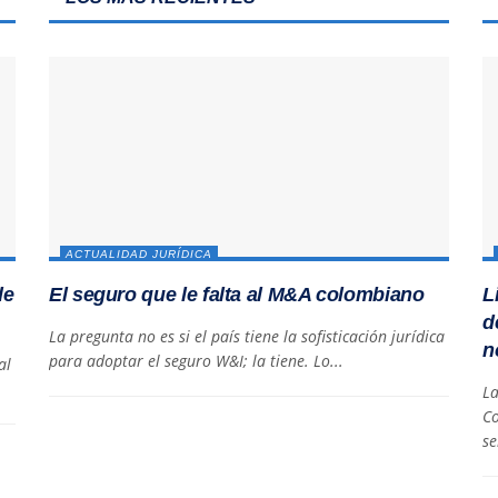
ACTUALIDAD JURÍDICA
de
El seguro que le falta al M&A colombiano
L
d
La pregunta no es si el país tiene la sofisticación jurídica
n
para adoptar el seguro W&I; la tiene. Lo...
al
La
Co
se