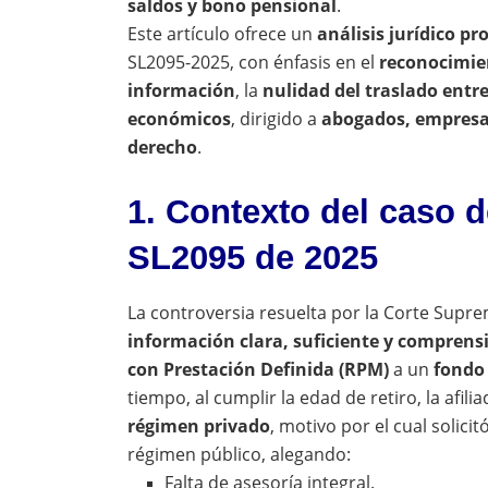
saldos y bono pensional
.
Este artículo ofrece un
análisis jurídico pr
SL2095-2025, con énfasis en el
reconocimien
información
, la
nulidad del traslado entr
económicos
, dirigido a
abogados, empresar
derecho
.
1. Contexto del caso d
SL2095 de 2025
La controversia resuelta por la Corte Supre
información clara, suficiente y comprens
con Prestación Definida (RPM)
a un
fondo 
tiempo, al cumplir la edad de retiro, la afili
régimen privado
, motivo por el cual solic
régimen público, alegando:
Falta de asesoría integral.