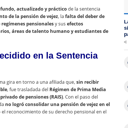
ofundo, actualizado y práctico
de la sentencia
to de la pensión de vejez
, la
falta del deber de
L
e regímenes pensionales
y sus
efectos
s
ios, áreas de talento humano y estudiantes de
p
ecidido en la Sentencia
ma gira en torno a una afiliada que,
sin recibir
ible
, fue trasladada del
Régimen de Prima Media
privado de pensiones (RAIS)
. Con el paso del
ada
no logró consolidar una pensión de vejez en el
itó el reconocimiento de su derecho pensional en el