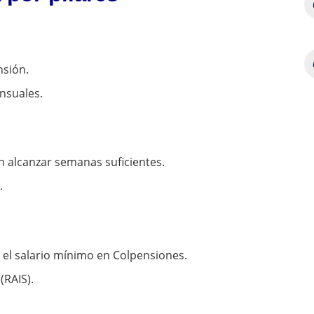
nsión.
nsuales.
n alcanzar semanas suficientes.
.
s el salario mínimo en Colpensiones.
(RAIS).